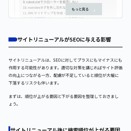
9. robots.txtでクローラーを拒否しない
10. noindexタグを外し忘れない
もっと見る
11. XMLサイトマップを作成・送信する
12. URLの正規化（canonical）を設定する
13. モバイルフレンドリー対応を確認する
14. ページ表示速度を維持・改善する
15. 画像にalt属性を設定する
サイトリニューアルがSEOに与える影響
リニューアル後にSEO順位が下がった場合の対処法
一時的な変動か恒久的な低下かを見極める
Google Search Consoleで原因を調査する
サイトリニューアルは、SEOに対してプラスにもマイナスにも
原因に応じた対策を実施する
作用する可能性があります。適切な対策を講じればサイト評価
サイトリニューアルでSEO評価を下げないための事前準備
の向上につながる一方、配慮が不足していると順位が大幅に
現状のデータを記録しておく
下落するリスクも伴います。
リニューアルの目的とSEO要件を明確にする
制作会社とSEO担当者の連携体制を整える
公開前のテスト環境で十分に検証する
まずは、順位が上がる要因と下がる要因を整理しておきまし
よくある質問
ょう。
サイトリニューアル後、SEO順位が回復するまでどのくらいか
かりますか？
ドメインを変更するとSEO評価はリセットされますか？
301リダイレクトはいつまで設定しておくべきですか？
サイトリニューアル後に検索順位が上がる要因