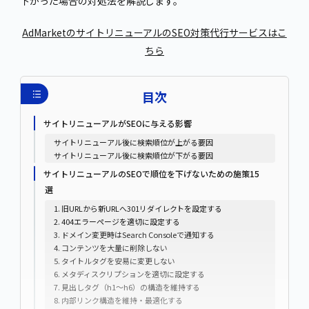
下がった場合の対処法を解説します。
AdMarketのサイトリニューアルのSEO対策代行サービスはこ
ちら
目次
サイトリニューアルがSEOに与える影響
サイトリニューアル後に検索順位が上がる要因
サイトリニューアル後に検索順位が下がる要因
サイトリニューアルのSEOで順位を下げないための施策15
選
1. 旧URLから新URLへ301リダイレクトを設定する
2. 404エラーページを適切に設定する
3. ドメイン変更時はSearch Consoleで通知する
4. コンテンツを大量に削除しない
5. タイトルタグを安易に変更しない
6. メタディスクリプションを適切に設定する
7. 見出しタグ（h1〜h6）の構造を維持する
8. 内部リンク構造を維持・最適化する