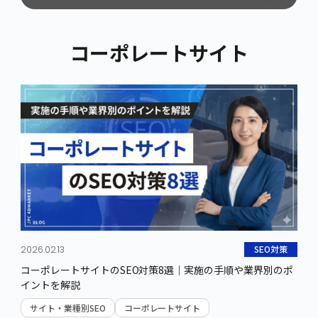
カテゴリから記事を探す
コーポレートサイト
Web広告
SNS広告
リスティング広告
Facebook広告
ディスプレイ広告
Instagram広告
Google広告
LINE広告
その他Web広告
X広告（旧Twitter広告）
TikTok広告
Pinterest広告
Linkedin広告
その他SNS広告
動画広告
SNS運用
SEO対策
2026.02.13
コーポレートサイトのSEO対策8選｜実施の手順や業界別のポ
YouTube広告
Instagram運用
イントを解説
TVer広告
X運用
サイト・業種別SEO
コーポレートサイト
Netflix広告
LINE運用