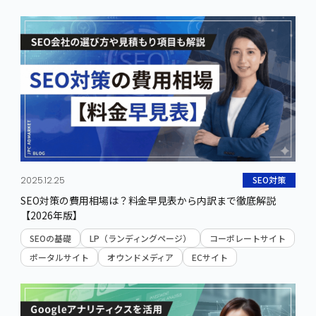
Amazon Prime Video広告
YouTube運用
DAZN広告
その他SNS運用
ABEMA Ads
テレビCM
その他動画広告
SEO対策
その他
SEOの基礎
Webマーケティング
SEO分析
新技術/ トレンド
SEO対策
2025.12.25
SEO内部対策
効果計測
SEO対策の費用相場は？料金早見表から内訳まで徹底解説
SEO外部対策
【2026年版】
コンテンツSEO
YouTube・動画SEO
SEOの基礎
LP（ランディングページ）
コーポレートサイト
MEO対策
ポータルサイト
オウンドメディア
ECサイト
LLMO対策
SEOの外注
サイト・業種別SEO