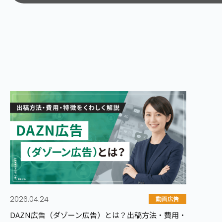
カテゴリから記事を探す
Web広告
SN
リスティング広告
Facebook広告
ディスプレイ広告
Instagram広告
その他Web広告
LINE広告
X広告（旧Twit
TikTok広告
その他SNS広告
2026.04.24
動画広告
SEO対策
そ
DAZN広告（ダゾーン広告）とは？出稿方法・費用・