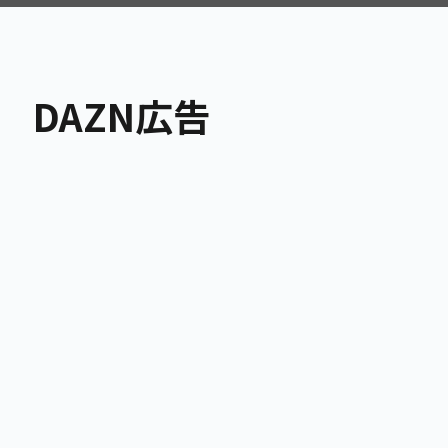
S広告
動画広告
DAZN広告
YouTube広告
Insta
TVer広告
LINE運
Netflix広告
YouTu
ter広告）
Amazon Prime Video広告
その他S
DAZN広告
ABEMA Ads
テレビCM
その他動画広告
の他