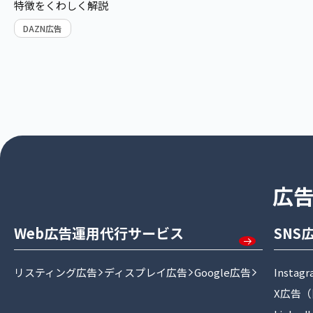
特徴をくわしく解説
SEOの基礎
Webマーケティ
DAZN広告
SEO外部対策
新技術/ トレン
コンテンツSEO
効果計測
LLMO対策
SEOの外注
サイト・業種別SEO
キーワードから記事を探す
広
Web広告運用代行サービス
SNS
リスティング広告
ディスプレイ広告
Google広告
Insta
X広告（旧