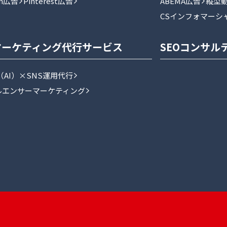
In広告
Pinterest広告
ABEMA広告
縦型
CSインフォマーシ
マーケティング代行サービス
SEOコンサル
e（AI）×SNS運用代行
ルエンサーマーケティング