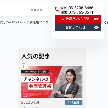
東京
03-6206-6466
運営会社
関西
075-365-0571
広告運用のご相談
のAdMarket
広告運用ブログ一覧
SNS広告
LINE広告
【よくある
お問い合わせ
人気の記事
1
2022.04.01
SNS運用