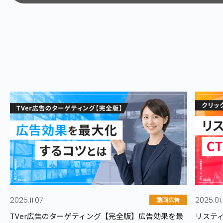
カテゴリから記事を探す
Web広告
SN
リスティング広告
Facebook広告
ディスプレイ広告
Instagram広告
Google広告
LINE広告
その他Web広告
X広告（旧Twit
TikTok広告
Pinterest広告
Linkedin広告
その他SNS広告
2025.11.07
2025.01.
動画広告
SEO対策
そ
TVer広告のターゲティング【完全版】広告効果を最
リステ