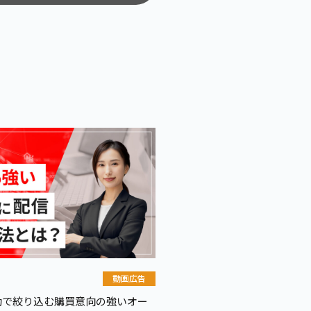
SNS運用
gram運用
用
be運用
NS運用
動画広告
動で絞り込む購買意向の強いオー