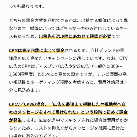
っても異なります。
どちらの課金方式を利用できるかは、出稿する媒体によって異
なります。媒体によってはどちらか一方のみ対応しているケー
スもあるため、
出稿先を選ぶ際にあわせて確認が必要
です。
CPMは表示回数に応じて課金
されるため、自社ブランドの認
知度を広く高めたいキャンペーンに適しています。なお、CTV
広告のCPMはディスプレイ広告やSNS広告（一般的に300〜
1,500円程度）と比べると高めの設定ですが、テレビ画面の高
い視認性とターゲティング精度を考慮すると、費用対効果は十
分に見込めます。
CPCV／CPVの場合、「広告を最後まで視聴した＝視聴者へ自
社のメッセージをすべて届けられた」という段階で初めて課金
が発生
します。広告を途中でスキップされた場合は費用がかか
らないため、コストを抑えながらメッセージを確実に届けた
い場合に有効な方式です。