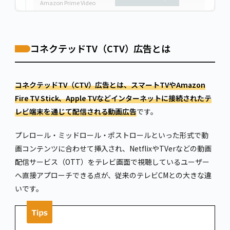
Amazon Prime Video
DAZN
CTVで広告効果を最大化させる3つのポイント
目的に合ったKPIを設計する
コネクテッドTV（CTV）広告とは
テレビ画面に適したクリエイティブを用意する
テレビCMや他のデジタル広告と組み合わせる
CTV広告でよくある質問
コネクテッドTV（CTV）広告とは、スマートTVやAmazon
CTV広告はどんな業種・商材と相性がよい？
Fire TV Stick、Apple TVなどインターネットに接続されたテ
CTV広告はスマートフォンにも表示される？
CTV広告の出稿に代理店は必要？
レビ端末を通じて配信される動画広告
です。
まとめ
プレロール・ミッドロール・ポストロールといった形式で動
画コンテンツに合わせて挿入され、NetflixやTVerなどの動画
配信サービス（OTT）をテレビ画面で視聴しているユーザー
へ直接アプローチできる点が、従来のテレビCMとの大きな違
いです。