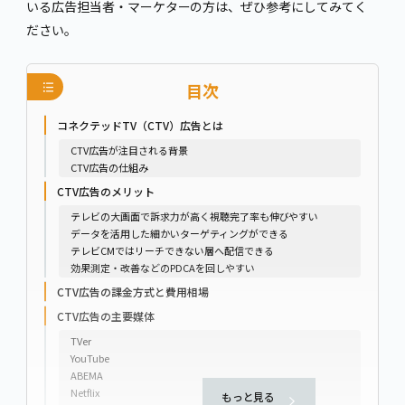
いる広告担当者・マーケターの方は、ぜひ参考にしてみてく
ださい。
目次
コネクテッドTV（CTV）広告とは
CTV広告が注目される背景
CTV広告の仕組み
CTV広告のメリット
テレビの大画面で訴求力が高く視聴完了率も伸びやすい
データを活用した細かいターゲティングができる
テレビCMではリーチできない層へ配信できる
効果測定・改善などのPDCAを回しやすい
CTV広告の課金方式と費用相場
CTV広告の主要媒体
TVer
YouTube
ABEMA
Netflix
もっと見る