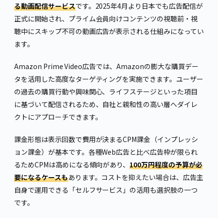
る動画配信サービス
です。2025年4月より日本でも広告配信が
正式に開始され、プライム会員向けコンテンツの視聴前・視
聴中にスキップ不可の動画広告が表示される仕組みになってい
ます。
Amazon Prime Video広告では、Amazonの膨大な購買デー
タを活用した高度なターゲティングを実施できます。ユーザー
の過去の購買行動や興味関心、ライフステージといった項目
に基づいて配信されるため、自社と親和性の高い層へダイレ
クトにアプローチできます。
課金形態は表示回数で費用が決まるCPM課金（インプレッシ
ョン課金）が基本です。各種Web広告と比べ広告枠が限られ
るためCPMは高めになる傾向があり、
100万円程度の予算が必
要になるケースも
あります。コストを抑えたい場合は、広告主
自身で運用できる「セルフサービス」の活用も選択肢の一つ
です。