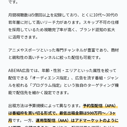
です。
月間視聴数は5億回以上を記録しており、とくに10代〜30代の
若年層に対して高いリーチ力があります。スキップ不可の仕様
を採用しているため視聴完了率が高く、ブランド認知の拡大
に活用できます。
アニメやスポーツといった専門チャンネルが豊富であり、商材
と親和性の高いチャンネルに絞った配信も可能です。
ABEMA広告では、年齢・性別・エリアといった属性を絞って
配信できる「オーディエンス指定」、広告を流す番組・ジャン
ルを絞れる「プログラム指定」という独自のターゲティング機
能で配信先を細かく設定できます。
出稿方法は予算規模によって異なります。
予約型配信（APA）
は番組枠を買い切る形式で、最低出稿金額は500万円〜／3ヶ
月
です。一方、
運用型配信（AAA）はアドマーケットのように