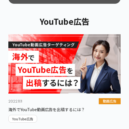
カテゴリから記事を探す
YouTube広告
Web広告
SNS広告
リスティング広告
Facebook広告
ディスプレイ広告
Instagram広告
その他Web広告
LINE広告
X広告（旧Twitter広告）
TikTok広告
その他SNS広告
動画広告
SNS運用
YouTube広告
Instagram運用
動画広告
2022.11.11
TVer広告
LINE運用
海外でYouTube動画広告を出稿するには？
Netflix広告
YouTube運用
YouTube広告
Amazon Prime Video広告
その他SNS運用
DAZN広告