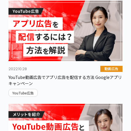
ABEMA Ads
テレビCM
その他動画広告
SEO対策
その他
SEOの基礎
Webマーケティング
SEO外部対策
新技術/ トレンド
コンテンツSEO
効果計測
LLMO対策
動画広告
2022.10.28
SEOの外注
YouTube動画広告でアプリ広告を配信する方法 Googleアプリ
キャンペーン
サイト・業種別SEO
YouTube広告
キーワードから記事を探す